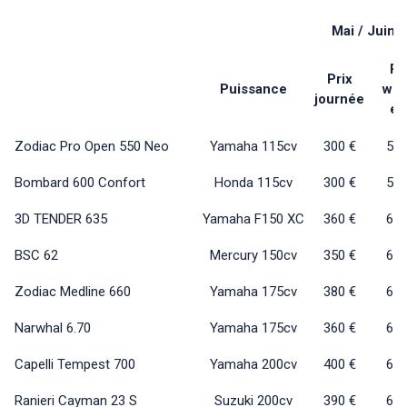
Mai / Juin /
Pr
Prix
Puissance
wee
journée
en
Zodiac Pro Open 550 Neo
Yamaha 115cv
300 €
510
Bombard 600 Confort
Honda 115cv
300 €
510
3D TENDER 635
Yamaha F150 XC
360 €
620
BSC 62
Mercury 150cv
350 €
600
Zodiac Medline 660
Yamaha 175cv
380 €
650
Narwhal 6.70
Yamaha 175cv
360 €
620
Capelli Tempest 700
Yamaha 200cv
400 €
680
Ranieri Cayman 23 S
Suzuki 200cv
390 €
670