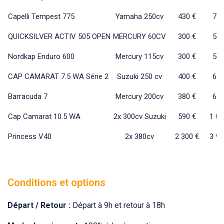
Capelli Tempest 775
Yamaha 250cv
430 €
740
QUICKSILVER ACTIV 505 OPEN
MERCURY 60CV
300 €
510
Nordkap Enduro 600
Mercury 115cv
300 €
510
CAP CAMARAT 7.5 WA Série 2
Suzuki 250 cv
400 €
680
Barracuda 7
Mercury 200cv
380 €
650
Cap Camarat 10.5 WA
2x 300cv Suzuki
590 €
1 05
Princess V40
2x 380cv
2 300 €
3 91
Conditions et options
Départ / Retour :
Départ à 9h et retour à 18h