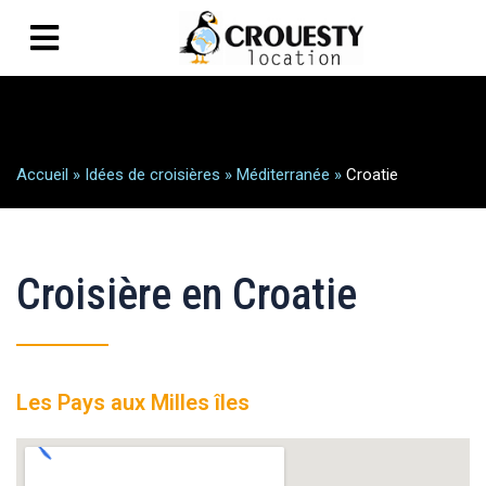
Accueil
»
Idées de croisières
»
Méditerranée
»
Croatie
Croisière en Croatie
Les Pays aux Milles îles