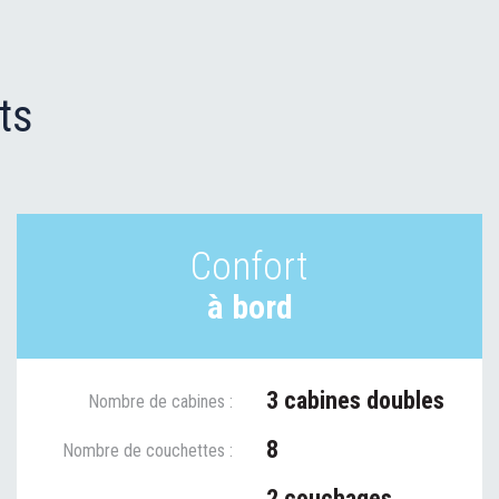
ts
Confort
à bord
3 cabines doubles
Nombre de cabines :
8
Nombre de couchettes :
2 couchages