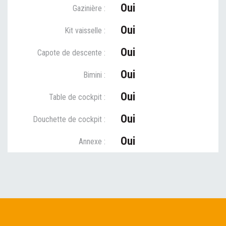
Oui
Gazinière :
Oui
Kit vaisselle :
Oui
Capote de descente :
Oui
Bimini :
Oui
Table de cockpit :
Oui
Douchette de cockpit :
Oui
Annexe :