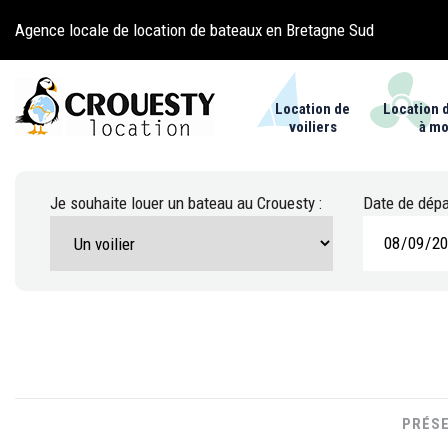
Agence locale de location de bateaux en Bretagne Sud
Location de
Location 
voiliers
à mo
Je souhaite louer un bateau au Crouesty :
Date de dépar
Accueil
»
Location de voiliers
»
OCEANIS 34.1 QR - ALTAÏR
PRÉS