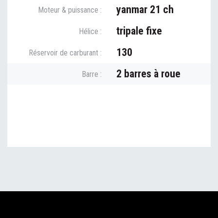
yanmar 21 ch
Moteur & puissance :
tripale fixe
Hélice :
130
Réservoir de carburant :
2 barres à roue
Barre :