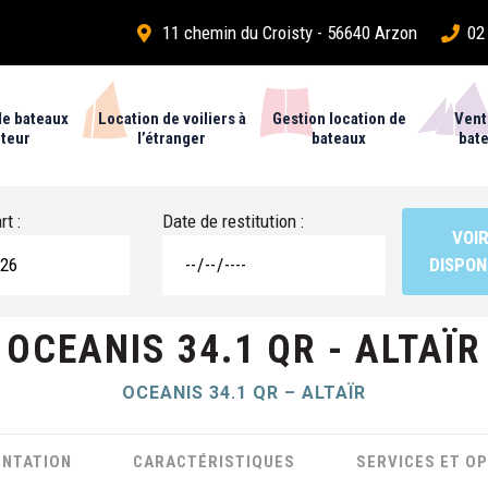
11 chemin du Croisty - 56640 Arzon
02
de bateaux
Location de voiliers à
Gestion location de
Vent
teur
l’étranger
bateaux
bat
t :
Date de restitution :
OCEANIS 34.1 QR - ALTAÏR
OCEANIS 34.1 QR – ALTAÏR
ENTATION
CARACTÉRISTIQUES
SERVICES ET O